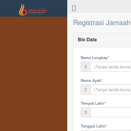
Registrasi Jamaah
Bio Data
Nama Lengkap*
Nama Ayah*
Tempat Lahir*
Tanggal Lahir*